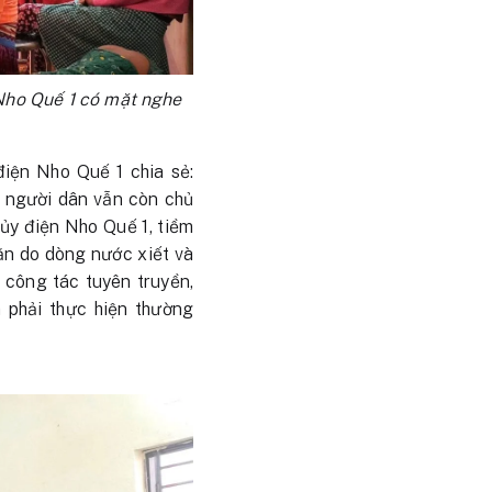
 Nho Quế 1 có mặt nghe
iện Nho Quế 1 chia sẻ:
ố người dân vẫn còn chủ
thủy điện Nho Quế 1, tiềm
hăn do dòng nước xiết và
 công tác tuyên truyền,
à phải thực hiện thường