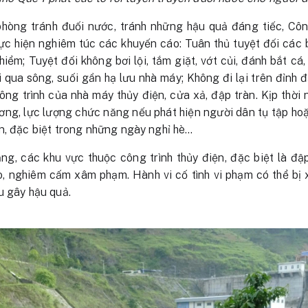
hòng tránh đuối nước, tránh những hậu quả đáng tiếc, Cô
ực hiện nghiêm túc các khuyến cáo: Tuân thủ tuyệt đối các 
iểm; Tuyệt đối không bơi lội, tắm giặt, vớt củi, đánh bắt cá
i qua sông, suối gần hạ lưu nhà máy; Không đi lại trên đỉnh đ
ông trình của nhà máy thủy điện, cửa xả, đập tràn. Kịp thờ
ơng, lực lượng chức năng nếu phát hiện người dân tụ tập hoặc
n, đặc biệt trong những ngày nghỉ hè…
g, các khu vực thuộc công trình thủy điện, đặc biệt là đập
, nghiêm cấm xâm phạm. Hành vi cố tình vi phạm có thể bị 
u gây hậu quả.