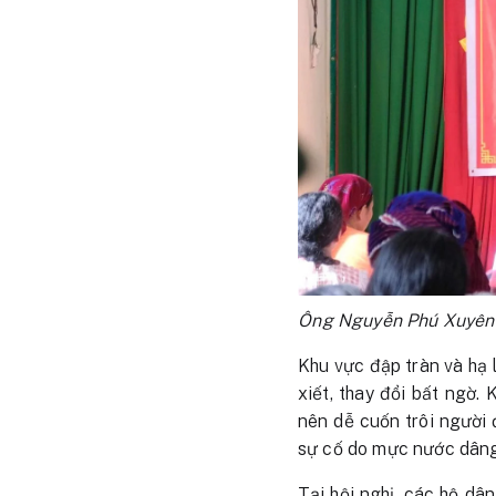
Ông Nguyễn Phú Xuyên –
Khu vực đập tràn và hạ 
xiết, thay đổi bất ngờ.
nên dễ cuốn trôi người 
sự cố do mực nước dâng 
Tại hội nghị, các hộ dân