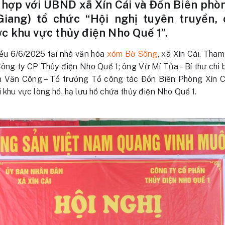
 hợp với UBND xã Xín Cái và Đồn Biên phòn
iang) tổ chức “Hội nghị tuyên truyền,
c khu vực thủy điện Nho Quế 1”.
iều 6/6/2025 tại nhà văn hóa
xóm Bờ Sông
, xã Xín Cái. Th
ông ty CP Thủy điện Nho Quế 1; ông Vừ Mí Tủa – Bí thư chi
n Văn Công – Tổ trưởng Tổ công tác Đồn Biên Phòng Xín 
i khu vực lòng hồ, hạ lưu hồ chứa thủy điện Nho Quế 1.