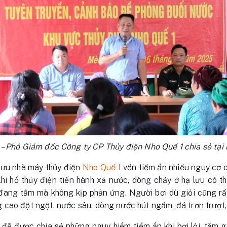
 Phó Giám đốc Công ty CP Thủy điện Nho Quế 1 chia sẻ tại h
lưu nhà máy thủy điện
Nho Quế 1
vốn tiềm ẩn nhiều nguy cơ 
 Khi hồ thủy điện tiến hành xả nước, dòng chảy ở hạ lưu có 
đang tắm mà không kịp phản ứng. Người bơi dù giỏi cũng rất
cao đột ngột, nước sâu, dòng nước hút ngầm, đá trơn trượt,
 đã được chia sẻ những nguy hiểm tiềm ẩn khi bơi lội, tắm giặ