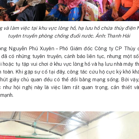
g và làm việc tại khu vực lòng hồ, hạ lưu hồ chứa thủy điện
tuyên truyền phòng chống đuối nước. Ảnh: Thanh Hải
, ông Nguyễn Phú Xuyên – Phó Giám đốc Công ty CP Thủy đ
ù đã có những tuyên truyền, cảnh báo liên tục, nhưng một s
củi hoặc tụ tập vui chơi ở khu vực lòng hồ và hạ lưu nhà máy 
 toàn. Khi gặp sự cố tại đây, công tác cứu hộ cực kỳ khó k
phút giây chủ quan đều có thể đổi bằng mạng sống. Bởi vậy,
như hội nghị này là việc làm rất quan trọng, cần thiết v
 mạnh.