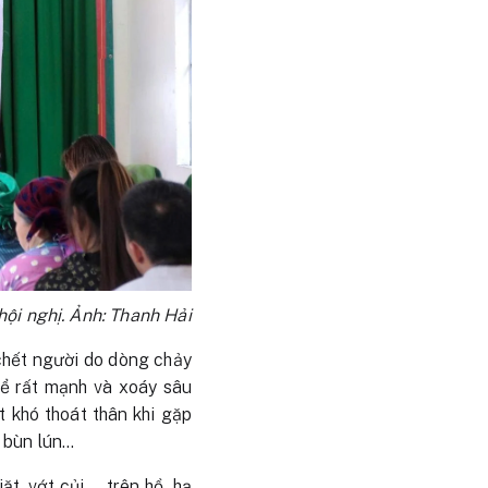
ội nghị. Ảnh: Thanh Hải
chết người do dòng chảy
thể rất mạnh và xoáy sâu
 khó thoát thân khi gặp
 bùn lún…
t, vớt củi…. trên hồ, hạ