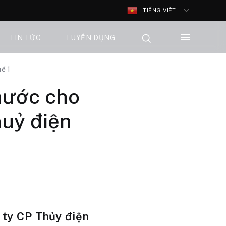
TIẾNG VIỆT
TIN TỨC
TUYỂN DỤNG
ế 1
nước cho
huỷ điện
 ty CP Thủy điện