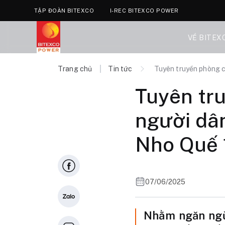
TẬP ĐOÀN BITEXCO
I-REC BITEXCO POWER
VỀ BITEX
Trang chủ
Tin tức
Tuyên truyền phòng c
Tuyên tr
người dân
Nho Quế 
07/06/2025
Nhằm ngăn ngừa