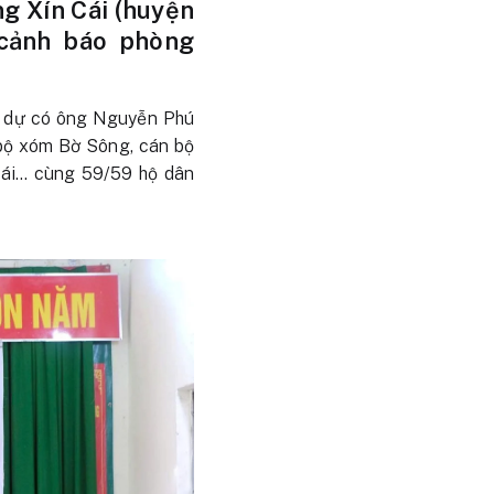
g Xín Cái (huyện
 cảnh báo phòng
am dự có ông Nguyễn Phú
 bộ xóm Bờ Sông, cán bộ
Cái… cùng 59/59 hộ dân