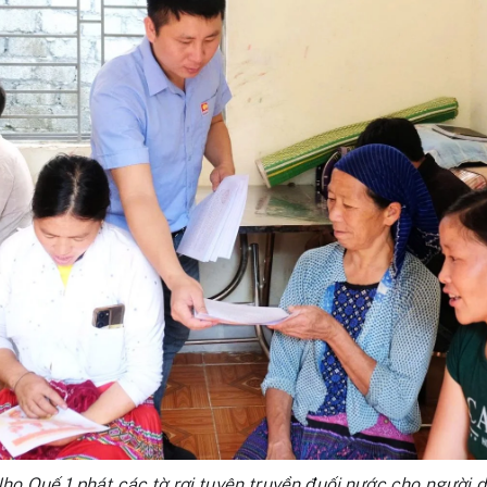
ho Quế 1 phát các tờ rơi tuyên truyền đuối nước cho người d