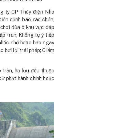
ng ty CP Thủy điện Nho
biển cảnh báo, rào chắn,
, chơi đùa ở khu vực đập
ập tràn; Không tự ý tiếp
i nhắc nhở hoặc báo ngay
 bơi lội trái phép; Giám
 tràn, hạ lưu đều thuộc
xử phạt hành chính hoặc