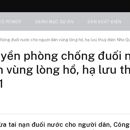
CO POWER
DANH MỤC DỰ ÁN
SẢN XUẤT ĐIỆN
hống đuối nước cho người dân vùng lòng hồ, hạ lưu thuỷ điện Nho Qu
uyền phòng chống đuối 
 vùng lòng hồ, hạ lưu t
1
 tai nạn đuối nước cho người dân, Công