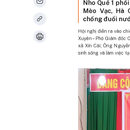
Nho Quế 1 phối
Mèo Vạc, Hà G
chống đuối nướ
Hội nghị diễn ra vào ch
Xuyên – Phó Giám đốc C
xã Xín Cái; Ông Nguyễ
sinh sống và làm việc tạ