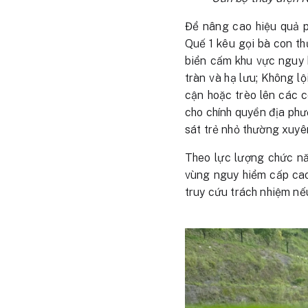
Để nâng cao hiệu quả p
Quế 1 kêu gọi bà con th
biển cấm khu vực nguy h
tràn và hạ lưu; Không lộ
cận hoặc trèo lên các c
cho chính quyền địa phư
sát trẻ nhỏ thường xuyê
Theo lực lượng chức năn
vùng nguy hiểm cấp cao
truy cứu trách nhiệm nế