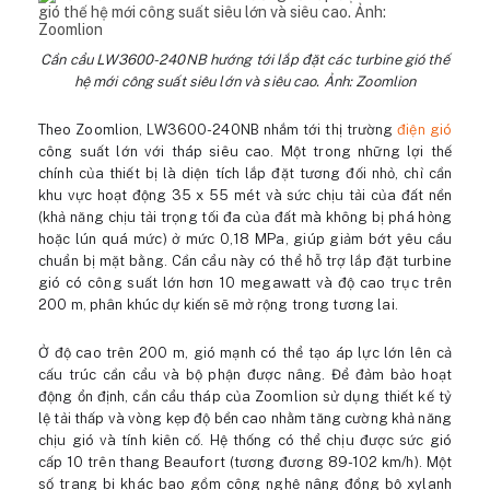
Cần cẩu LW3600-240NB hướng tới lắp đặt các turbine gió thế
hệ mới công suất siêu lớn và siêu cao. Ảnh: Zoomlion
Theo Zoomlion, LW3600-240NB nhắm tới thị trường
điện gió
công suất lớn với tháp siêu cao. Một trong những lợi thế
chính của thiết bị là diện tích lắp đặt tương đối nhỏ, chỉ cần
khu vực hoạt động 35 x 55 mét và sức chịu tải của đất nền
(khả năng chịu tải trọng tối đa của đất mà không bị phá hỏng
hoặc lún quá mức) ở mức 0,18 MPa, giúp giảm bớt yêu cầu
chuẩn bị mặt bằng. Cần cẩu này có thể hỗ trợ lắp đặt turbine
gió có công suất lớn hơn 10 megawatt và độ cao trục trên
200 m, phân khúc dự kiến sẽ mở rộng trong tương lai.
Ở độ cao trên 200 m, gió mạnh có thể tạo áp lực lớn lên cả
cấu trúc cần cẩu và bộ phận được nâng. Để đảm bảo hoạt
động ổn định, cần cẩu tháp của Zoomlion sử dụng thiết kế tỷ
lệ tải thấp và vòng kẹp độ bền cao nhằm tăng cường khả năng
chịu gió và tính kiên cố. Hệ thống có thể chịu được sức gió
cấp 10 trên thang Beaufort (tương đương 89-102 km/h). Một
số trang bị khác bao gồm công nghệ nâng đồng bộ xylanh