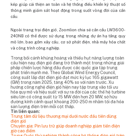
kép giúp cải thiện an toàn và hệ thống điều khiển kỹ thuật số
thông minh giám sát hoạt động trong suốt vòng đời của cần
cẩu.
Ngoài trang trại điện gió, Zoomlion chia sẻ cần cẩu LW3600-
240NB có thể được sử dụng trong những dự án hạ tầng quy
mô lớn, bao gồm xây cầu, cơ sở phát điện, nhà máy hóa chất
và công trình công nghiệp.
Trong bối cảnh khủng hoảng và thiếu hụt năng lượng toàn
cầu hiện nay, điện gió đang trở thành một trong những giải
pháp chiến lược hàng đầu được các quốc gia tập trung
phát triển mạnh mẽ. Theo Global Wind Energy Council,
công suất lắp đặt điện gió đạt mức kỷ lục 165 gigawatt
(GW) trong năm 2025, tăng 40% so với năm trước. Xu
hướng công nghệ điện gió hiện nay tập trung vào tối ưu
hóa quy mô và hiệu suất với sự ra đời của các thế hệ turbine
siêu lớn có công suất từ 15 MW đến hơn 20 MW, sở hữu
đường kính cánh quạt khoảng 200-250 m nhằm tối đa hóa
sản lượng điện trên mỗi cột tháp.
Tin liên quan:
Trung tâm dữ liệu thương mại dưới nước đầu tiên dùng
điện gió
Chuyên gia: Pin lưu trữ giúp doanh nghiệp giảm tiền điện
giờ cao điểm
Trung Quốc thử nghiệm thành công hệ thống điện gió trên