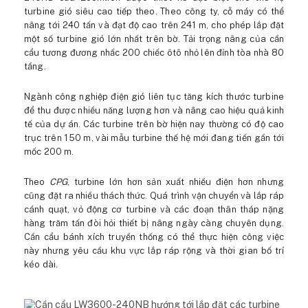
turbine gió siêu cao tiếp theo. Theo công ty, cỗ máy có thể
nâng tới 240 tấn và đạt độ cao trên 241 m, cho phép lắp đặt
một số turbine gió lớn nhất trên bờ. Tải trọng nâng của cần
cẩu tương đương nhấc 200 chiếc ôtô nhỏ lên đỉnh tòa nhà 80
tầng.
Ngành công nghiệp điện gió liên tục tăng kích thước turbine
để thu được nhiều năng lượng hơn và nâng cao hiệu quả kinh
tế của dự án. Các turbine trên bờ hiện nay thường có độ cao
trục trên 150 m, vài mẫu turbine thế hệ mới đang tiến gần tới
mốc 200 m.
Theo
CPG
, turbine lớn hơn sản xuất nhiều điện hơn nhưng
cũng đặt ra nhiều thách thức. Quá trình vận chuyển và lắp ráp
cánh quạt, vỏ động cơ turbine và các đoạn thân tháp nặng
hàng trăm tấn đòi hỏi thiết bị nâng ngày càng chuyên dụng.
Cần cẩu bánh xích truyền thống có thể thực hiện công việc
này nhưng yêu cầu khu vực lắp ráp rộng và thời gian bố trí
kéo dài.