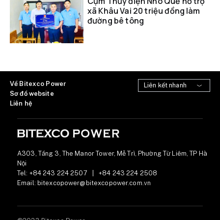
Cụm Thủy điện Nho Quế hỗ trợ
xã Khâu Vai 20 triệu đồng làm
đường bê tông
Về Bitexco Power
Sơ đồ website
Liên hệ
A303, Tầng 3, The Manor Tower, Mễ Trì, Phường Từ Liêm, TP Hà
Nội
Tel:
+84 243 224 2507
|
+84 243 224 2508
Email:
bitexcopower@bitexcopower.com.vn