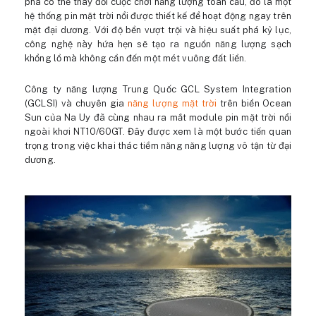
phá có thể thay đổi cuộc chơi năng lượng toàn cầu, đó là một
hệ thống pin mặt trời nổi được thiết kế để hoạt động ngay trên
mặt đại dương. Với độ bền vượt trội và hiệu suất phá kỷ lục,
công nghệ này hứa hẹn sẽ tạo ra nguồn năng lượng sạch
khổng lồ mà không cần đến một mét vuông đất liền.
Công ty năng lượng Trung Quốc GCL System Integration
(GCLSI) và chuyên gia
năng lượng mặt trời
trên biển Ocean
Sun của Na Uy đã cùng nhau ra mắt module pin mặt trời nổi
ngoài khơi NT10/60GT. Đây được xem là một bước tiến quan
trọng trong việc khai thác tiềm năng năng lượng vô tận từ đại
dương.