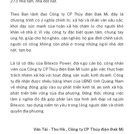
273 nhà tạm, nhà dột nát.
Theo Ban lãnh đạo Công ty CP Thủy điện Đak Mi, đây là
chương trình có ý nghĩa chính trị, xã hội và nhân văn sâu sắc,
khơi dậy sức mạnh của toàn xã hội chăm lo cho người khó
khăn về nhà ở. Vì vậy, công ty đặc biệt quan tâm, chung tay
ủng hộ, giúp cho hộ nghèo, cận nghèo, hộ gia đình chính sách,
người có công không còn phải ở trong những ngôi nhà dột
nát, tạm bợ.
Là lá cờ đầu của Bitexco Power, đội ngũ cán bộ, công nhân
viên của Công ty CP Thủy điện Đak Mi luôn gắn việc thực hiện
trách nhiệm xã hội với hoạt động sản xuất, kinh doanh. Công
ty đã nhận được nhiều bằng khen của UBND tỉnh Quảng Nam
về những đóng góp vào sự phát triển kinh tế, an sinh xã hội,
phát triển bền vững của địa phương. Đồng thời, những việc
làm ý nghĩa đó đã góp phần lan tỏa hình ảnh đẹp về người
Bitexco, tạo dựng niềm tin yêu trong lòng người dân và chính
quyền địa phương.
Văn Tài - Thu Hà , Công ty CP Thủy điện Đak Mi