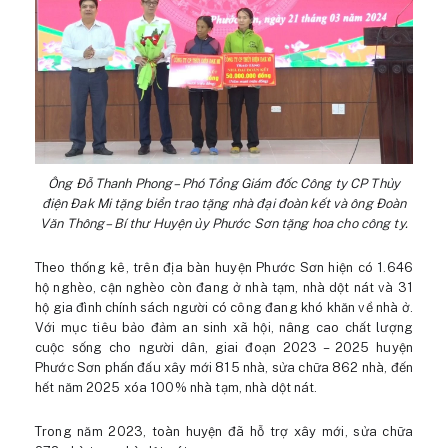
Ông Đỗ Thanh Phong – Phó Tổng Giám đốc Công ty CP Thủy
điện Đak Mi tặng biển trao tặng nhà đại đoàn kết và ông Đoàn
Văn Thông – Bí thư Huyện ủy Phước Sơn tặng hoa cho công ty.
Theo thống kê, trên địa bàn huyện Phước Sơn hiện có 1.646
hộ nghèo, cận nghèo còn đang ở nhà tạm, nhà dột nát và 31
hộ gia đình chính sách người có công đang khó khăn về nhà ở.
Với mục tiêu bảo đảm an sinh xã hội, nâng cao chất lượng
cuộc sống cho người dân, giai đoạn 2023 – 2025 huyện
Phước Sơn phấn đấu xây mới 815 nhà, sửa chữa 862 nhà, đến
hết năm 2025 xóa 100% nhà tạm, nhà dột nát.
Trong năm 2023, toàn huyện đã hỗ trợ xây mới, sửa chữa