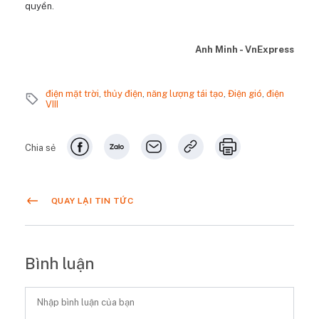
quyền.
Anh Minh - VnExpress
điện mặt trời
,
thủy điện
,
năng lượng tái tạo
,
Điện gió
,
điện
VIII
Chia sẻ
QUAY LẠI TIN TỨC
Bình luận