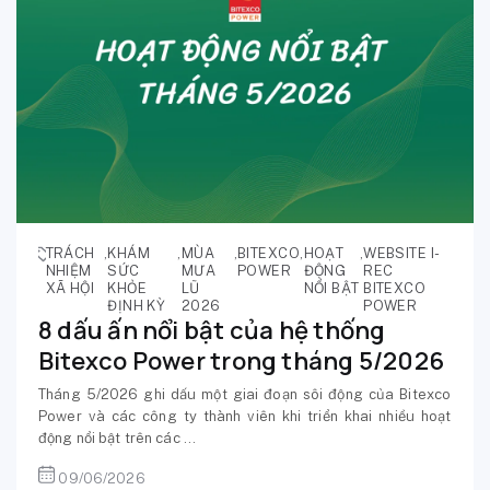
TRÁCH
,
KHÁM
,
MÙA
,
BITEXCO
,
HOẠT
,
WEBSITE I-
NHIỆM
SỨC
MƯA
POWER
ĐỘNG
REC
XÃ HỘI
KHỎE
LŨ
NỔI BẬT
BITEXCO
ĐỊNH KỲ
2026
POWER
8 dấu ấn nổi bật của hệ thống
Bitexco Power trong tháng 5/2026
Tháng 5/2026 ghi dấu một giai đoạn sôi động của Bitexco
Power và các công ty thành viên khi triển khai nhiều hoạt
động nổi bật trên các ...
09/06/2026