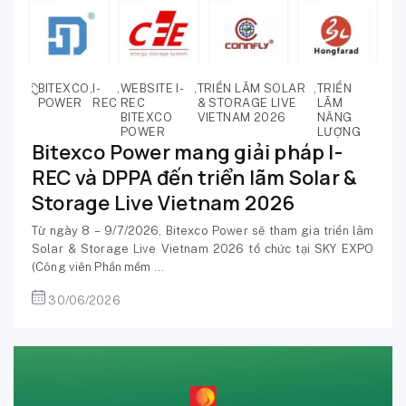
BITEXCO
,
I-
,
WEBSITE I-
,
TRIỂN LÃM SOLAR
,
TRIỂN
POWER
REC
REC
& STORAGE LIVE
LÃM
BITEXCO
VIETNAM 2026
NĂNG
POWER
LƯỢNG
Bitexco Power mang giải pháp I-
REC và DPPA đến triển lãm Solar &
Storage Live Vietnam 2026
Từ ngày 8 – 9/7/2026, Bitexco Power sẽ tham gia triển lãm
Solar & Storage Live Vietnam 2026 tổ chức tại SKY EXPO
(Công viên Phần mềm ...
30/06/2026