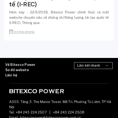
tế (I-REC)
Hôm nay - 22/5/2026, Bitexco Power chính thức ra mắt
website chuyên sâu về chứng chỉ Năng lượng tái tạo quốc tế
(I-REC). Thông qua ...
22/05/2026
Về Bitexco Power
Sơ đồ website
Liên hệ
A303, Tầng 3, The Manor Tower, Mễ Trì, Phường Từ Liêm, TP Hà
Nội
Tel:
+84 243 224 2507
|
+84 243 224 2508
Email:
bitexcopower@bitexcopower.com.vn