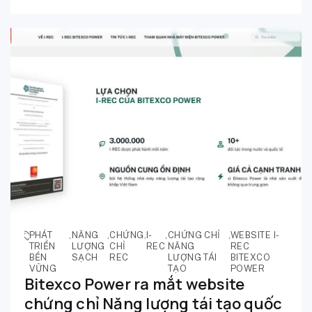
PHÁT
,
NĂNG
,
CHỨNG
,
I-
,
CHỨNG CHỈ
,
WEBSITE I-
TRIỂN
LƯỢNG
CHỈ
REC
NĂNG
REC
BỀN
SẠCH
REC
LƯỢNG TÁI
BITEXCO
VỮNG
TẠO
POWER
Bitexco Power ra mắt website
chứng chỉ Năng lượng tái tạo quốc