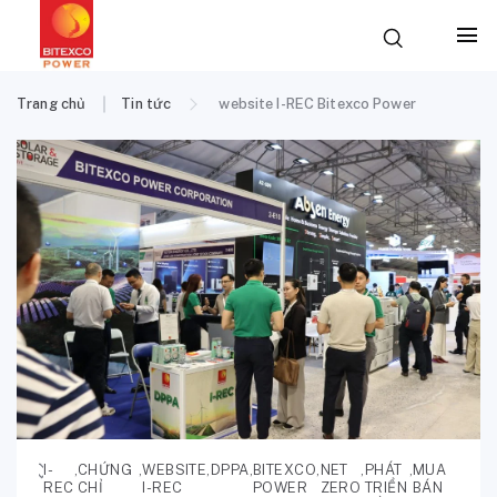
Trang chủ
Tin tức
website I-REC Bitexco Power
I-
,
CHỨNG
,
WEBSITE
,
DPPA
,
BITEXCO
,
NET
,
PHÁT
,
MUA
REC
CHỈ
I-REC
POWER
ZERO
TRIỂN
BÁN