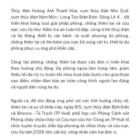
Thủy điện Hoàng Anh Thanh Hóa, cụm thủy điện Nho Quế,
cụm thủy điện Nậm Mức – Long Tạo Điện Biên, Sông Lô 4… đã
triển khai hàng loạt giải pháp phòng, chống thiên tai và cứu
nạn, cứu hộ như: Kiểm tra an toàn hồ đập, công trình thủy điện
và hệ thống thiết bị vận hành; rà soát phương án phòng,
chống thiên tai và tìm kiếm cứu nạn; bổ sung vật tư, thiết bị dự
phòng phục vụ ứng phó khẩn cấp…
Công tác phòng, chống thiên tai được các đơn vị triển khai
theo hướng chủ động, lấy phòng ngừa làm trọng tâm, giảm
thiểu tối đa rủi ro trước khi mùa mưa bão bước vào giai đoạn
cao điểm, nhằm đảm bảo an toàn công trình, người lao động
và người dân vùng hạ du.
Ngoài ra, để chủ động ứng phó với các tình huống cháy nổ,
thiên tai và sự cố khẩn cấp, ngày 8/5, cụm thủy điện Bình Điền
và Bitexco – Tả Trạch (TP Huế) phối hợp với Phòng Cảnh sát
Phòng cháy chữa cháy và Cứu nạn cứu hộ – Công an TP Huế tổ
chức tuyên truyền, diễn tập phương án chữa cháy và cứu nạn,
cứu hộ năm 2026 cho cán bộ, công nhân viên hai đơn vị.