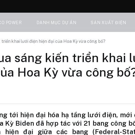
CO POWER
DANH MỤC DỰ ÁN
SẢN XUẤT ĐIỆN
​​triển khai lưới điện hiện đại của Hoa Kỳ vừa công bố?
a sáng kiến ​​triển khai 
của Hoa Kỳ vừa công bố
g tới hiện đại hóa hạ tầng lưới điện, mới
 Kỳ Biden đã hợp tác với 21 bang công bố
n hiện đại giữa các bang (Federal-St