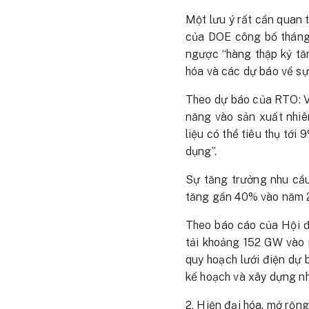
Một lưu ý rất cần quan 
của DOE công bố tháng 
ngược “hàng thập kỷ tă
hóa và các dự báo về sự 
Theo dự báo của RTO: Với
năng vào sản xuất nhiên
liệu có thể tiêu thụ tớ
dụng”.
Sự tăng trưởng nhu cầu
tăng gần 40% vào năm 
Theo báo cáo của Hội đ
tải khoảng 152 GW vào 
quy hoạch lưới điện dự
kế hoạch và xây dựng nh
2. Hiện đại hóa, mở rộng