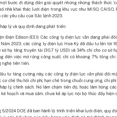
một bước đi đúng đắn giải quyết những những thách thức ‘cổ
số nhà khai thác lưới điện trong khu vực như MISO, CAISO
a các yêu cầu của Sắc lệnh 2023.
pháp lý và quy định đang phát triển:
n Điện Edison (EEI): Các công ty điện lực vẫn đang phải đối
 Năm 2023, các công ty điện lực Hoa Kỳ đã đầu tư lên tới 16
 sở hạ tầng truyền tải (30,7 tỷ USD) và 34% chi cho cơ sở hạ
g đến việc mở rộng công suất, chỉ có khoảng 7% tổng chi p
 nghệ tiên tiến.
ầu tư tăng cường này, các công ty điện lực vẫn phải đối mặ
c cơ chế thu hồi chi phí, hạn chế trong chuỗi cung ứng, chi ph
háp lý, chính sách. Nó làm chậm tiến độ, hoặc làm hỏng các
p kế hoạch và mua sắm, chưa kể áp lực nội bộ thúc đẩy hiện
5/2024 DOE đã ban hành lộ trình triển khai lưới điện, quy địn