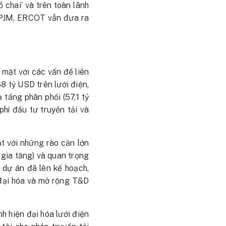
 chai’ và trên toàn lãnh
, PJM, ERCOT vẫn đưa ra
 mặt với các vấn đề liên
8 tỷ USD trên lưới điện,
 tầng phân phối (57,1 tỷ
hí đầu tư truyền tải và
t với những rào cản lớn
í gia tăng) và quan trọng
 dự án đã lên kế hoạch,
 đại hóa và mở rộng T&D
h hiện đại hóa lưới điện