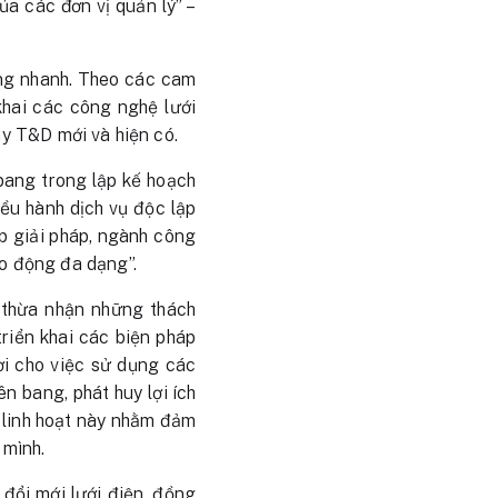
của các đơn vị quản lý” –
ăng nhanh. Theo các cam
khai các công nghệ lưới
ây T&D mới và hiện có.
bang trong lập kế hoạch
iều hành dịch vụ độc lập
ấp giải pháp, ngành công
ao động đa dạng”.
 thừa nhận những thách
triển khai các biện pháp
lợi cho việc sử dụng các
n bang, phát huy lợi ích
n linh hoạt này nhằm đảm
 mình.
 đổi mới lưới điện, đồng