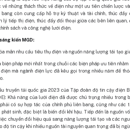
c về những thách thức về điện như một ưu tiên chiến lược và 
n bang còn cung cấp hỗ trợ kỹ thuật và tài chính, thúc đẩy
ý tiếp thị điện, thúc đẩy đối thoại giữa các bên liên quan, 
hính sách và công nghệ lưới điện.
 sáng kiến MGD:
thỏa mãn nhu cầu tiêu thụ điện và nguồn năng lượng tái tạo gi
là biện pháp mới nhất trong chuỗi các biện pháp ưu tiên nhằm 
i điện mà ngành điện lực đã kêu gọi trong nhiều năm để th
o.
u truyền tải quốc gia 2023 của Tập đoàn độ tin cậy điện 
): Khả năng của lưới điện đã được chú trọng nhiều trong 
phải có sự hợp tác của chính phủ liên bang, cũng như các t
phát sinh, đặc biệt là biến đổi khí hậu. Tiếp đến là nguồn v
 việc chuyển đổi hiệu quả sang năng lượng tái tạo và các n
o độ tin cậy khi nhiều nguồn tài nguyên quan trọng đã bị ng