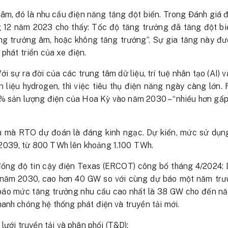
tâm, đó là nhu cầu điện năng tăng đột biến. Trong Đánh giá đ
12 năm 2023 cho thấy: Tốc độ tăng trưởng đã tăng đột bi
ng trưởng âm, hoặc không tăng trưởng”. Sự gia tăng này đượ
phát triển của xe điện.
 sự ra đời của các trung tâm dữ liệu, trí tuệ nhân tạo (AI) 
 liệu hydrogen, thì việc tiêu thụ điện năng ngày càng lớn.
i 9% sản lượng điện của Hoa Kỳ vào năm 2030 – “nhiều hơn gấ
 mà RTO dự đoán là đáng kinh ngạc. Dự kiến, ​​mức sử dụn
2039, từ 800 TWh lên khoảng 1.100 TWh.
ồng độ tin cậy điện Texas (ERCOT) công bố tháng 4/2024: 
năm 2030, cao hơn 40 GW so với cùng dự báo một năm trướ
 báo mức tăng trưởng nhu cầu cao nhất là 38 GW cho đến năm
anh chóng hệ thống phát điện và truyền tải mới.
 lưới truyền tải và phân phối (T&D):