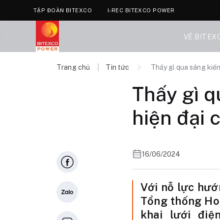
TẬP ĐOÀN BITEXCO
I-REC BITEXCO POWER
VỀ BITEX
Trang chủ
Tin tức
Thấy gì qua sáng kiến 
Thấy gì qu
hiện đại 
16/06/2024
Với nỗ lực hướn
Tổng thống Hoa
khai lưới điệ