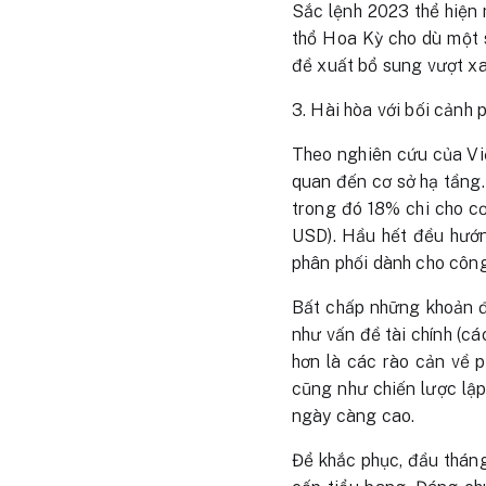
Sắc lệnh 2023 thể hiện 
thổ Hoa Kỳ cho dù một 
đề xuất bổ sung vượt x
3. Hài hòa với bối cảnh 
Theo nghiên cứu của Việ
quan đến cơ sở hạ tầng.
trong đó 18% chi cho cơ
USD). Hầu hết đều hướn
phân phối dành cho công
Bất chấp những khoản đ
như vấn đề tài chính (cá
hơn là các rào cản về p
cũng như chiến lược lậ
ngày càng cao.
Để khắc phục, đầu tháng 