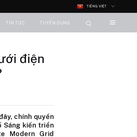
TIẾNG VIỆT
TIN TỨC
TUYỂN DỤNG
lưới điện
?
 đây, chính quyền
 Sáng kiến triển
ate Modern Grid