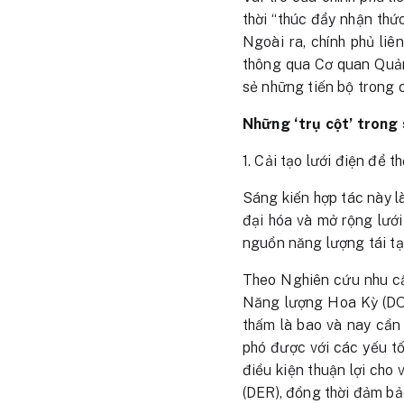
thời “thúc đẩy nhận thứ
Ngoài ra, chính phủ liê
thông qua Cơ quan Quản l
sẻ những tiến bộ trong c
Những ‘trụ cột’ trong
1. Cải tạo lưới điện để 
Sáng kiến ​​hợp tác này 
đại hóa và mở rộng lướ
nguồn năng lượng tái tạ
Theo Nghiên cứu nhu cầ
Năng lượng Hoa Kỳ (DOE
thấm là bao và nay cần 
phó được với các yếu tố 
điều kiện thuận lợi cho
(DER), đồng thời đảm bả