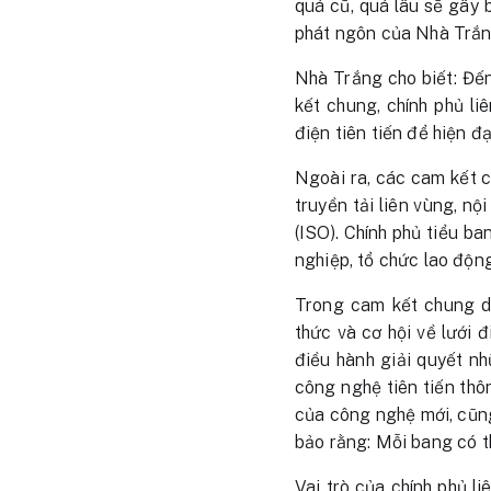
quá cũ, quá lâu sẽ gây b
phát ngôn của Nhà Trắng
Nhà Trắng cho biết: Đế
kết chung, chính phủ li
điện tiên tiến để hiện đ
Ngoài ra, các cam kết c
truyền tải liên vùng, n
(ISO). Chính phủ tiểu b
nghiệp, tổ chức lao độn
Trong cam kết chung d
thức và cơ hội về lưới 
điều hành giải quyết nh
công nghệ tiên tiến thôn
của công nghệ mới, cũng
bảo rằng: Mỗi bang có t
Vai trò của chính phủ l