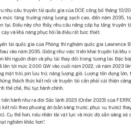
u nhu cầu truyền tải quốc gia của DOE công bố tháng 10/202
và mức tăng trưởng năng lượng sạch cao, đến năm 2035, t
n tại. Điều này cho thấy, nhu cầu nâng cấp hạ tầng truyền t
cậy và khả năng phục hồi là điều rất bức thiết.
yền tải quốc gia của Phòng thí nghiệm quốc gia Lawrence B
hau vào năm 2035. Giống như việc triển khai truyền tải khu v
lên khi nguồn điện và phụ tải thay đổi trong tương lai. Đặc 
 đã lên tới mức 2.000 GW vào cuối năm 2022, và năm 2023 
g mặt trời, pin lưu trữ, năng lượng gió. Lượng tồn đọng lớn, t
những thách thức kết nối và truyền tải cần phải cải thiện càn
nh thể chế, thủ tục hành chính.
 tiến hành như ra đời Sắc lệnh 2023 (Order 2023) của FERRC
 kết nối theo phương án (sẵn sàng trước, phục vụ trước) thay 
ớc). Cụ thể hơn, nếu nhân tài vật lực và mức độ sẵn sàng sẽ 
phạt nghiêm khắc hơn”.