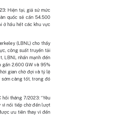
3: Hiện tại, giả sử mức
oàn quốc sẽ cần 54.500
ải ở hầu hết các khu vực
erkeley (LBNL) cho thấy
ực, công suất truyền tải
biệt, LBNL nhấn mạnh đến
lên gần 2.600 GW và 95%
hời gian chờ đợi và tỷ lệ
g sớm càng tốt, trong đó
 hồi tháng 7/2023: “Yêu
vì nối tiếp chờ đến lượt
được ưu tiên thay vì đến