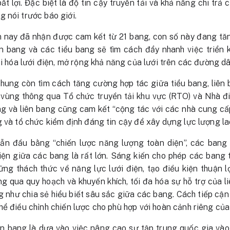
ất lợi. Đặc biệt là độ tin cậy truyền tải và khả năng chi trả 
 nói trước báo giới.
n nay đã nhận được cam kết từ 21 bang, con số này đang t
ên bang và các tiểu bang sẽ tìm cách đẩy nhanh việc triển 
ại hóa lưới điện, mở rộng khả năng của lưới trên các đường d
hung còn tìm cách tăng cường hợp tác giữa tiểu bang, liên 
ội vùng thông qua Tổ chức truyền tải khu vực (RTO) và Nhà đ
ang và liên bang cũng cam kết “cộng tác với các nhà cung c
g và tổ chức kiểm định đáng tin cậy để xây dựng lực lượng l
ẫn đầu bằng “chiến lược năng lượng toàn diện”, các bang
điện giữa các bang là rất lớn. Sáng kiến cho phép các bang 
ững thách thức về năng lực lưới điện, tạo điều kiện thuận 
g qua quy hoạch và khuyến khích, tối đa hóa sự hỗ trợ của liê
 như chia sẻ hiểu biết sâu sắc giữa các bang. Cách tiếp cậ
hể điều chỉnh chiến lược cho phù hợp với hoàn cảnh riêng của
iên bang là dựa vào việc nâng cao sự tập trung quốc gia vào