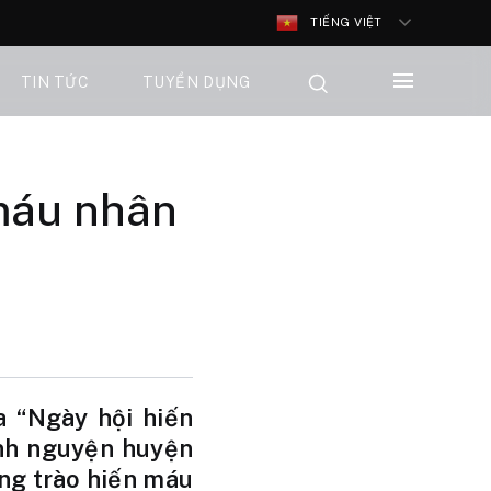
TIẾNG VIỆT
TIN TỨC
TUYỂN DỤNG
 máu nhân
a “Ngày hội hiến
nh nguyện huyện
ng trào hiến máu