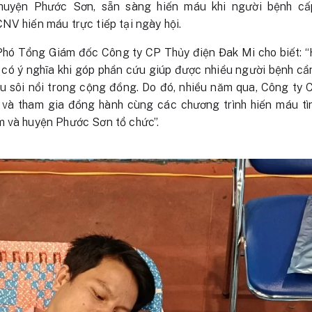
uyện Phước Sơn, sẵn sàng hiến máu khi người bệnh cấ
NV hiến máu trực tiếp tại ngày hội.
hó Tổng Giám đốc Công ty CP Thủy điện Đak Mi cho biết: “
 có ý nghĩa khi góp phần cứu giúp được nhiều người bệnh cầ
u sôi nổi trong cộng đồng. Do đó, nhiều năm qua, Công ty
 và tham gia đồng hành cùng các chương trình hiến máu t
m và huyện Phước Sơn tổ chức”.