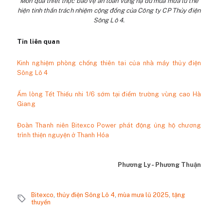
Món quà thiết thực bảo vệ an toàn vùng hạ du mùa mưa lũ thể
hiện tinh thần trách nhiệm cộng đồng của Công ty CP Thủy điện
Sông Lô 4.
Tin liên quan
Kinh nghiệm phòng chống thiên tai của nhà máy thủy điện
Sông Lô 4
Ấm lòng Tết Thiếu nhi 1/6 sớm tại điểm trường vùng cao Hà
Giang
Đoàn Thanh niên Bitexco Power phát động ủng hộ chương
trình thiện nguyện ở Thanh Hóa
Phương Ly - Phương Thuận
Bitexco
,
thủy điện Sông Lô 4
,
mùa mưa lũ 2025
,
tặng
thuyền