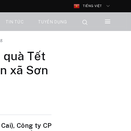
TIẾNG VIỆT
TIN TỨC
TUYỂN DỤNG
ng
 quà Tết
ân xã Sơn
Cai), Công ty CP