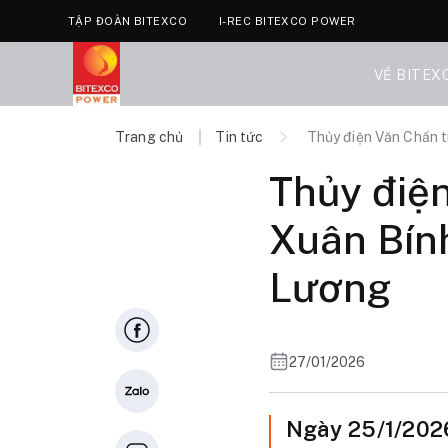
TẬP ĐOÀN BITEXCO
I-REC BITEXCO POWER
VỀ BITEX
Trang chủ
Tin tức
Thủy điện Văn Chấn t
Thủy điện
Xuân Bín
Lương
27/01/2026
Ngày 25/1/2026