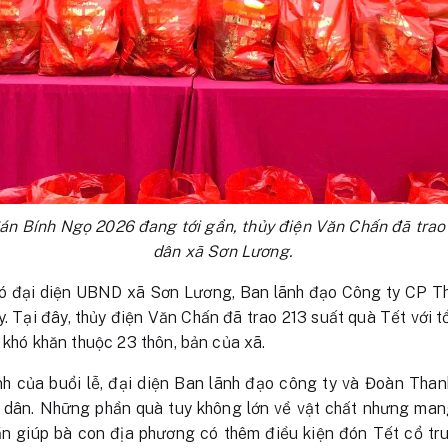
án Bính Ngọ 2026 đang tới gần, thủy điện Văn Chấn đã trao 
dân xã Sơn Lương.
ó đại diện UBND xã Sơn Lương, Ban lãnh đạo Công ty CP T
 Tại đây, thủy điện Văn Chấn đã trao 213 suất quà Tết với tổn
 khó khăn thuộc 23 thôn, bản của xã.
nh của buổi lễ, đại diện Ban lãnh đạo công ty và Đoàn Than
 dân. Những phần quà tuy không lớn về vật chất nhưng mang 
hần giúp bà con địa phương có thêm điều kiện đón Tết cổ tr