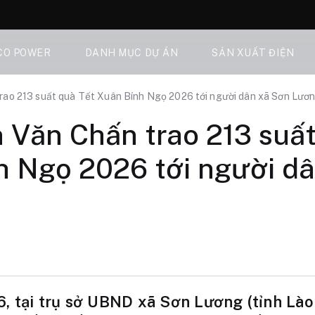
CO POWER
DANH MỤC DỰ ÁN
SẢN XUẤT ĐIỆN
rao 213 suất quà Tết Xuân Bính Ngọ 2026 tới người dân xã Sơn Lươ
 Văn Chấn trao 213 suất
h Ngọ 2026 tới người d
, tại trụ sở UBND xã Sơn Lương (tỉnh Lào 