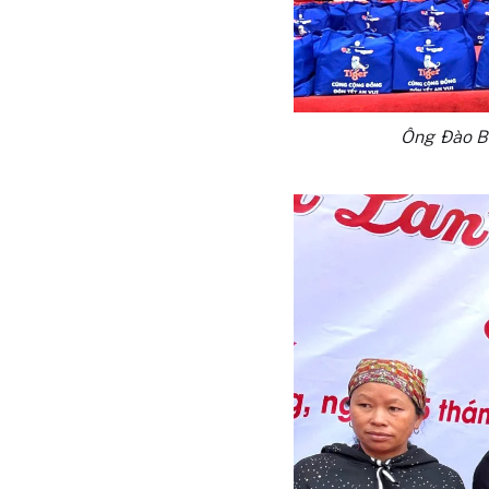
Ông Đào Bả