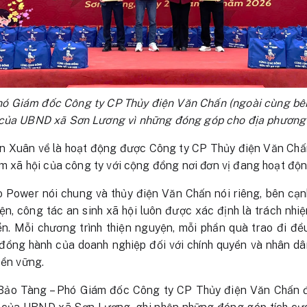
ó Giám đốc Công ty CP Thủy điện Văn Chấn (ngoài cùng bên 
của UBND xã Sơn Lương vì những đóng góp cho địa phương
ến Xuân về là hoạt động được Công ty CP Thủy điện Văn Chấ
ệm xã hội của công ty với cộng đồng nơi đơn vị đang hoạt độn
o Power nói chung và thủy điện Văn Chấn nói riêng, bên cạn
iện, công tác an sinh xã hội luôn được xác định là trách nhi
iển. Mỗi chương trình thiện nguyện, mỗi phần quà trao đi đ
 đồng hành của doanh nghiệp đối với chính quyền và nhân dâ
bền vững.
Bảo Tàng – Phó Giám đốc Công ty CP Thủy điện Văn Chấn đã