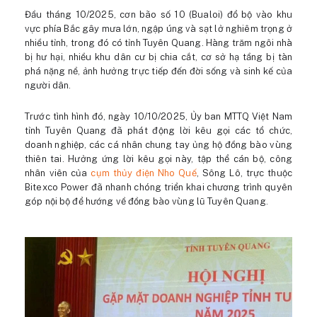
Đầu tháng 10/2025, cơn bão số 10 (Bualoi) đổ bộ vào khu
vực phía Bắc gây mưa lớn, ngập úng và sạt lở nghiêm trọng ở
nhiều tỉnh, trong đó có tỉnh Tuyên Quang. Hàng trăm ngôi nhà
bị hư hại, nhiều khu dân cư bị chia cắt, cơ sở hạ tầng bị tàn
phá nặng nề, ảnh hưởng trực tiếp đến đời sống và sinh kế của
người dân.
Trước tình hình đó, ngày 10/10/2025, Ủy ban MTTQ Việt Nam
tỉnh Tuyên Quang đã phát động lời kêu gọi các tổ chức,
doanh nghiệp, các cá nhân chung tay ủng hộ đồng bào vùng
thiên tai. Hưởng ứng lời kêu gọi này, tập thể cán bộ, công
nhân viên của
cụm thủy điện Nho Quế
, Sông Lô, trực thuộc
Bitexco Power đã nhanh chóng triển khai chương trình quyên
góp nội bộ để hướng về đồng bào vùng lũ Tuyên Quang.