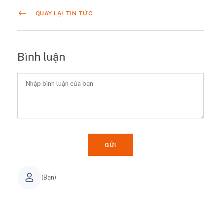
QUAY LẠI TIN TỨC
Bình luận
GỬI
(Bạn)