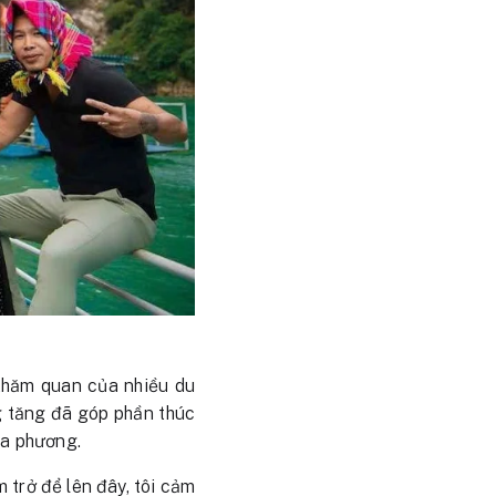
 thăm quan của nhiều du
g tăng đã góp phần thúc
ịa phương.
 trở để lên đây, tôi cảm