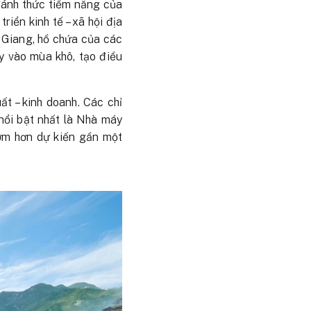
đánh thức tiềm năng của
iển kinh tế – xã hội địa
à Giang, hồ chứa của các
y vào mùa khô, tạo điều
 – kinh doanh. Các chỉ
 nổi bật nhất là Nhà máy
ớm hơn dự kiến gần một