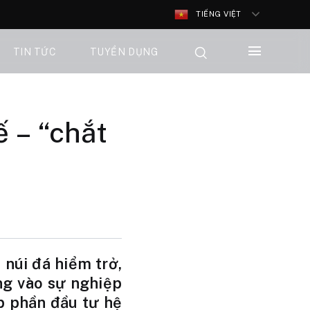
TIẾNG VIỆT
TIN TỨC
TUYỂN DỤNG
 – “chắt
 núi đá hiểm trở,
ng vào sự nghiệp
óp phần đầu tư hệ