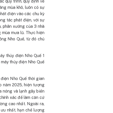
c quy trình, quy định về
háng mùa khô, luôn có sự
phát điện vào các chu kỳ
ng tác phát điện, với sự
n, phân xưởng của 3 nhà
g mùa mưa lũ. Thực hiện
 sông Nho Quế, từ đó chủ
máy thủy điện Nho Quế 1
à máy thủy điện Nho Quế
 điện Nho Quế thời gian
o năm 2025, hiện tượng
ữa nóng và lạnh gây biến
 chính xác để làm căn cứ
ường cao nhất. Ngoài ra,
i ưu nhất, hạn chế lượng