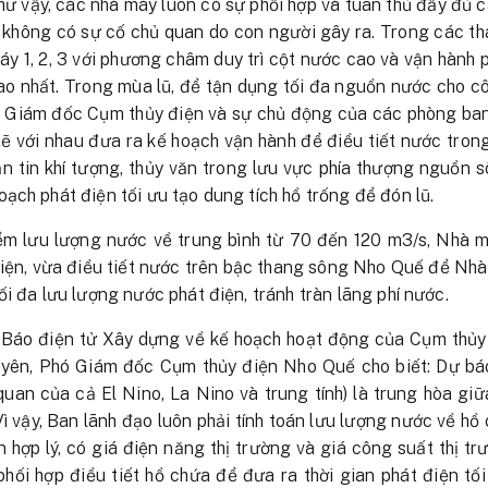
ư vậy, các nhà máy luôn có sự phối hợp và tuân thủ đầy đủ cá
, không có sự cố chủ quan do con người gây ra. Trong các t
áy 1, 2, 3 với phương châm duy trì cột nước cao và vận hành 
cao nhất. Trong mùa lũ, để tận dụng tối đa nguồn nước cho cô
n Giám đốc Cụm thủy điện và sự chủ động của các phòng ba
ẽ với nhau đưa ra kế hoạch vận hành để điều tiết nước tron
ản tin khí tượng, thủy văn trong lưu vực phía thượng nguồn
ạch phát điện tối ưu tạo dung tích hồ trống để đón lũ.
iểm lưu lượng nước về trung bình từ 70 đến 120 m3/s, Nhà 
điện, vừa điều tiết nước trên bậc thang sông Nho Quế để Nh
i đa lưu lượng nước phát điện, tránh tràn lãng phí nước.
n Báo điện tử Xây dựng về kế hoạch hoạt động của Cụm thủy
yên, Phó Giám đốc Cụm thủy điện Nho Quế cho biết: Dự bá
uan của cả El Nino, La Nino và trung tính) là trung hòa gi
Vì vậy, Ban lãnh đạo luôn phải tính toán lưu lượng nước về hồ
 hợp lý, có giá điện năng thị trường và giá công suất thị tr
phối hợp điều tiết hồ chứa để đưa ra thời gian phát điện tố