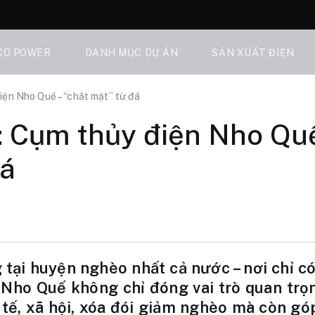
CO POWER
DANH MỤC DỰ ÁN
SẢN XUẤT ĐIỆN
iện Nho Quế – “chắt mật” từ đá
: Cụm thủy điện Nho Quế
đá
tại huyện nghèo nhất cả nước – nơi chỉ có
Nho Quế không chỉ đóng vai trò quan trọ
h tế, xã hội, xóa đói giảm nghèo mà còn g