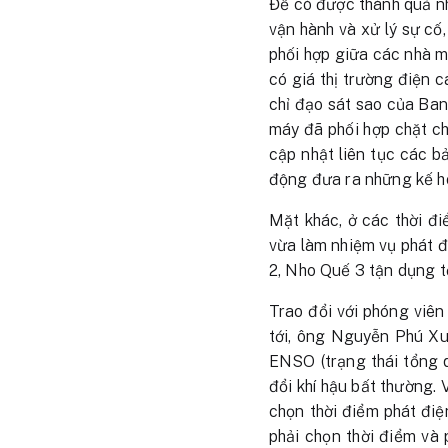
Để có được thành quả nh
vận hành và xử lý sự cố
phối hợp giữa các nhà m
có giá thị trường điện 
chỉ đạo sát sao của Ba
máy đã phối hợp chặt ch
cập nhật liên tục các b
động đưa ra những kế ho
Mặt khác, ở các thời đ
vừa làm nhiệm vụ phát 
2, Nho Quế 3 tận dụng tố
Trao đổi với phóng viê
tới, ông Nguyễn Phú Xu
ENSO (trạng thái tổng q
đổi khí hậu bất thường. 
chọn thời điểm phát điện
phải chọn thời điểm và 