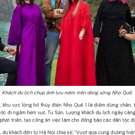
Khách du lịch chụp ảnh lưu niệm trên dòng sông Nho Quế.
y, khu vực lòng hồ thủy điện Nho Quế 1 là điểm dừng chân,
ước đi ngắm hẻm vực Tu Sản. Lượng khách du lịch ngày càn
 phát triển, tạo công ăn việc làm cho đồng bào các dân tộc đ
 du khách đến từ Hà Nội chia sẻ: “Vượt qua cung đường hiểm