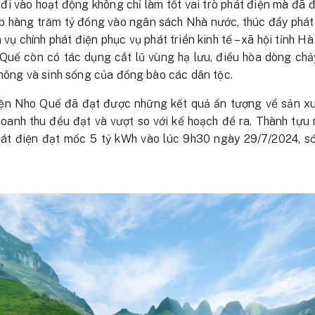
i vào hoạt động không chỉ làm tốt vai trò phát điện mà đã 
hàng trăm tỷ đồng vào ngân sách Nhà nước, thúc đẩy phát tr
ụ chính phát điện phục vụ phát triển kinh tế – xã hội tỉnh H
Quế còn có tác dụng cắt lũ vùng hạ lưu, điều hòa dòng chả
 thông và sinh sống của đồng bào các dân tộc.
n Nho Quế đã đạt được những kết quả ấn tượng về sản xuất
doanh thu đều đạt và vượt so với kế hoạch đề ra. Thành tựu
át điện đạt mốc 5 tỷ kWh vào lúc 9h30 ngày 29/7/2024, s