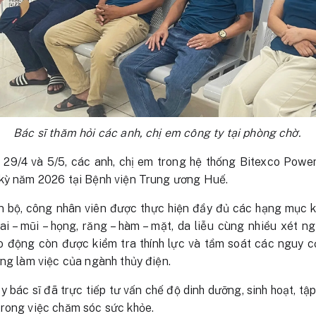
Bác sĩ thăm hỏi các anh, chị em công ty tại phòng chờ.
 29/4 và 5/5, các anh, chị em trong hệ thống Bitexco Pow
 kỳ năm 2026 tại Bệnh viện Trung ương Huế.
n bộ, công nhân viên được thực hiện đầy đủ các hạng mục 
tai – mũi – họng, răng – hàm – mặt, da liễu cùng nhiều xét
lao động còn được kiểm tra thính lực và tầm soát các nguy 
ờng làm việc của ngành thủy điện.
 bác sĩ đã trực tiếp tư vấn chế độ dinh dưỡng, sinh hoạt, tậ
trong việc chăm sóc sức khỏe.