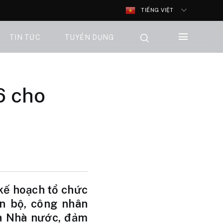
TIẾNG VIỆT
TIN TỨC
TUYỂN DỤNG
6 cho
 kế hoạch tổ chức
n bộ, công nhân
ủa Nhà nước, đảm