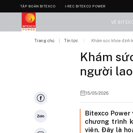
TẬP ĐOÀN BITEXCO
I-REC BITEXCO POWER
VỀ BITEX
Trang chủ
Tin tức
Khám sức khỏe định 
Khám sức
người la
15/05/2026
Bitexco Power 
chương trình 
viên. Đây là h