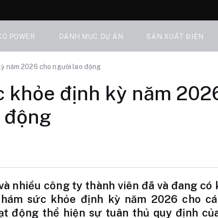
CO POWER
DANH MỤC DỰ ÁN
SẢN XUẤT ĐIỆN
kỳ năm 2026 cho người lao động
 khỏe định kỳ năm 202
o động
và nhiều công ty thành viên đã và đang có
khám sức khỏe định kỳ năm 2026 cho cá
oạt động thể hiện sự tuân thủ quy định c