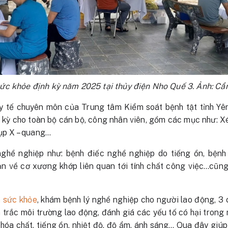
ức khỏe định kỳ năm 2025 tại thủy điện Nho Quế 3. Ảnh: C
ũ y tế chuyên môn của Trung tâm Kiểm soát bệnh tật tỉnh Yê
 kỳ cho toàn bộ cán bộ, công nhân viên, gồm các mục như: X
hụp X – quang…
nghề nghiệp như: bệnh điếc nghề nghiệp do tiếng ồn, bệnh
oạn về cơ xương khớp liên quan tới tính chất công việc…cũn
 sức khỏe
, khám bệnh lý nghề nghiệp cho người lao động, 3
n trắc môi trường lao động, đánh giá các yếu tố có hại trong
 hóa chất, tiếng ồn, nhiệt độ, độ ẩm, ánh sáng… Qua đây giúp