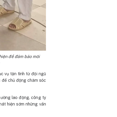
 hiện để đảm bảo môi
c
c vụ tận tình từ đội ngũ
ức để chủ động chăm sóc
rường lao động, công ty
phát hiện sớm những vấn