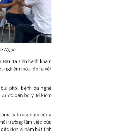
ẩm Ngọc
n Bái đã tiến hành khám
ét nghiệm máu, đo huyết
 bụi phổi, bệnh da nghề
g được cán bộ y tế kiểm
 công ty trong cụm cũng
 môi trường làm việc của
 các đơn vị nắm bắt tình