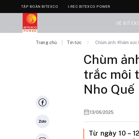
TẬP ĐOÀN BITEXCO
I-REC BITEXCO POWER
VỀ BITEX
Trang chủ
Tin tức
Chùm ảnh: Khám sức k
Chùm ảnh
trắc môi 
Nho Quế
13/06/2025
Từ ngày 10 – 1