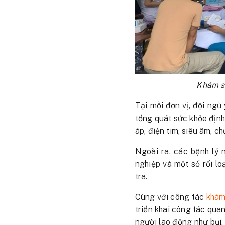
Khám s
Tại mỗi đơn vị, đội ng
tổng quát sức khỏe định
áp, điện tim, siêu âm, c
Ngoài ra, các bệnh lý 
nghiệp và một số rối l
tra.
Cùng với công tác
khám
triển khai công tác qua
người lao động như bụi,