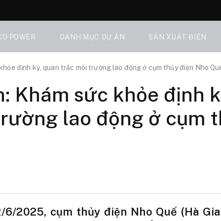
CO POWER
DANH MỤC DỰ ÁN
SẢN XUẤT ĐIỆN
hỏe định kỳ, quan trắc môi trường lao động ở cụm thủy điện Nho Qu
: Khám sức khỏe định k
trường lao động ở cụm t
2/6/2025, cụm thủy điện Nho Quế (Hà Gia