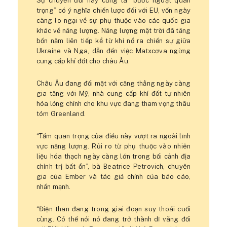
Sự chuyển đổi này cũng là “bước ngoặt quan
trọng” có ý nghĩa chiến lược đối với EU, vốn ngày
càng lo ngại về sự phụ thuộc vào các quốc gia
khác về năng lượng. Năng lượng mặt trời đã tăng
bốn năm liên tiếp kể từ khi nổ ra chiến sự giữa
Ukraine và Nga, dẫn đến việc Matxcơva ngừng
cung cấp khí đốt cho châu Âu.
Châu Âu đang đối mặt với căng thẳng ngày càng
gia tăng với Mỹ, nhà cung cấp khí đốt tự nhiên
hóa lỏng chính cho khu vực đang tham vọng thâu
tóm Greenland.
“Tầm quan trọng của điều này vượt ra ngoài lĩnh
vực năng lượng. Rủi ro từ phụ thuộc vào nhiên
liệu hóa thạch ngày càng lớn trong bối cảnh địa
chính trị bất ổn”, bà Beatrice Petrovich, chuyên
gia của Ember và tác giả chính của báo cáo,
nhấn mạnh.
“Điện than đang trong giai đoạn suy thoái cuối
cùng. Có thể nói nó đang trở thành dĩ vãng đối