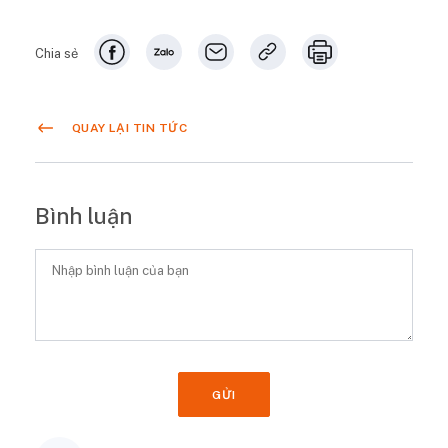
Chia sẻ
QUAY LẠI TIN TỨC
Bình luận
GỬI