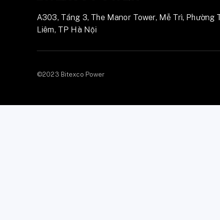
A303, Tầng 3, The Manor Tower, Mễ Trì, Phường 
Liêm, TP Hà Nội
©2023 Bitexco Power