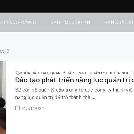
 BITEXCO POWER
DANH MỤC DỰ ÁN
SẢN XUẤT Đ
ng 10
KHÓA ĐÀO TẠO
,
QUẢN LÝ CẤP TRUNG
,
QUẢN LÝ CHUYÊN NGHIỆ
Đào tạo phát triển năng lực quản trị
32 cán bộ quản lý cấp trung từ các công ty thành viê
năng lực quản trị để trở thành nhà ...
14/01/2024