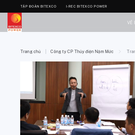
TẬP ĐOÀN BITEXCO
I-REC BITEXCO POWER
VỀ
Trang chủ
Công ty CP Thủy điện Nậm Mức
Tra