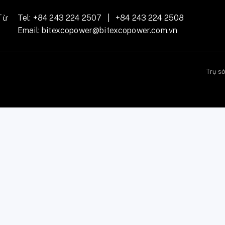
Từ
Tel:
+84 243 224 2507
|
+84 243 224 2508
Email:
bitexcopower@bitexcopower.com.vn
Trụ s