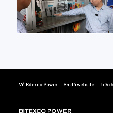
Về Bitexco Power
Sơ đồ website
Liên 