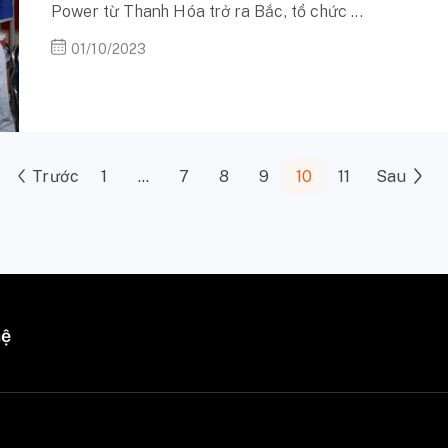
Power từ Thanh Hóa trở ra Bắc, tổ chức ...
01/10/2023
Trước
1
…
7
8
9
10
11
Sau
hệ