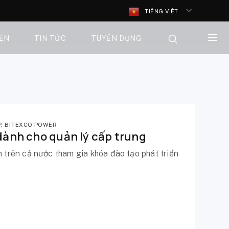
TIẾNG VIỆT
IỆN
TIN TỨC
TUYỂN DỤNG
P
,
BITEXCO POWER
 dành cho quản lý cấp trung
n trên cả nước tham gia khóa đào tạo phát triển