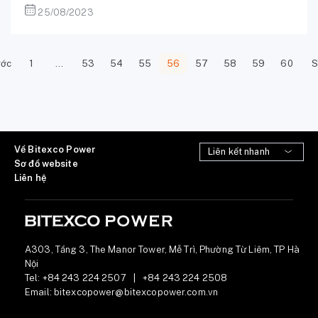
25/08/2023
ước
1
…
53
54
55
56
57
58
59
60
S
Về Bitexco Power
Sơ đồ website
Liên hệ
A303, Tầng 3, The Manor Tower, Mễ Trì, Phường Từ Liêm, TP Hà
Nội
Tel:
+84 243 224 2507
|
+84 243 224 2508
Email:
bitexcopower@bitexcopower.com.vn