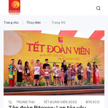
Trang chủ
Thủy điện
Trang 56
TRUNG THU
,
TẾT ĐOÀN VIÊN 2023
,
BITEXCO
Tập đoàn Bitexco: Lan tỏa yêu