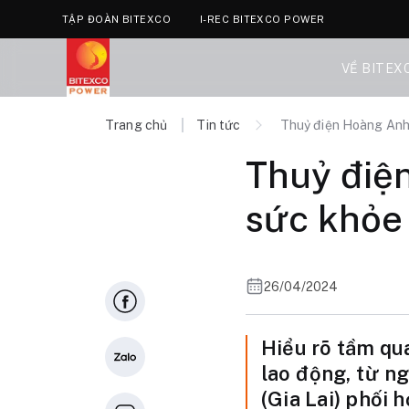
TẬP ĐOÀN BITEXCO
I-REC BITEXCO POWER
VỀ BITEX
Trang chủ
Tin tức
Thuỷ điện Hoàng Anh 
Thuỷ điệ
sức khỏe 
26/04/2024
Hiểu rõ tầm qu
lao động, từ n
(Gia Lai) phối 