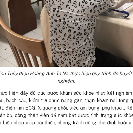
iên Thủy điện Hoàng Anh Tô Na thực hiện quy trình đo huyết
nghiệm.
ực hiện đầy đủ các bước khám sức khỏe như: Xét nghiệm v
ầu, bạch cầu, kiểm tra chức năng gan, thận, khám nội tổng q
t, điện tim ECG, X-quang phổi, siêu âm bụng, phụ khoa… K
án bộ, công nhân viên để nắm bắt được tình trạng sức khỏe
g biện pháp giúp cải thiện, phòng tránh cũng như định hướng