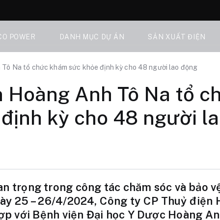
CO POWER
DANH MỤC DỰ ÁN
SẢN XUẤT ĐIỆN
Tô Na tổ chức khám sức khỏe định kỳ cho 48 người lao động
n Hoàng Anh Tô Na tổ 
định kỳ cho 48 người l
an trọng trong công tác chăm sóc và bảo v
gày 25 – 26/4/2024, Công ty CP Thuỷ điện
hợp với Bệnh viện Đại học Y Dược Hoàng An