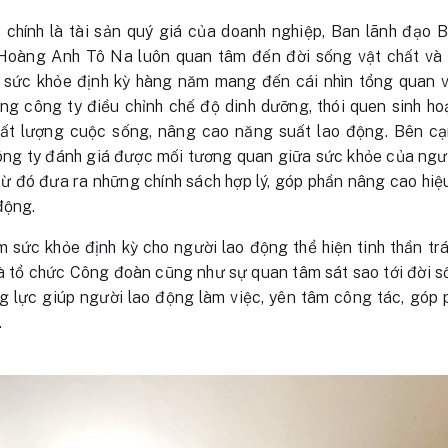
 chính là tài sản quý giá của doanh nghiệp, Ban lãnh đạo
oàng Anh Tô Na luôn quan tâm đến đời sống vật chất và t
m sức khỏe định kỳ hàng năm mang đến cái nhìn tổng quan v
ng công ty điều chỉnh chế độ dinh dưỡng, thói quen sinh ho
hất lượng cuộc sống, nâng cao năng suất lao động. Bên cạ
ông ty đánh giá được mối tương quan giữa sức khỏe của ngườ
 từ đó đưa ra những chính sách hợp lý, góp phần nâng cao hi
động.
sức khỏe định kỳ cho người lao động thể hiện tinh thần trá
à tổ chức Công đoàn cũng như sự quan tâm sát sao tới đời s
g lực giúp người lao động làm việc, yên tâm công tác, góp 
.