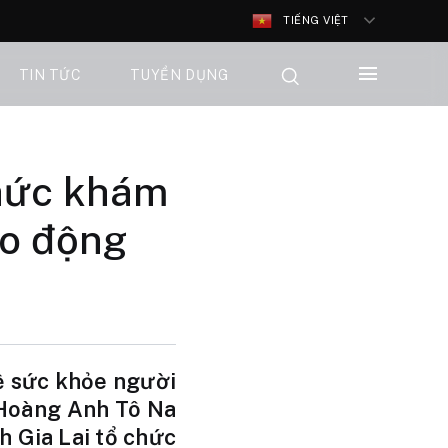
TIẾNG VIỆT
TIN TỨC
TUYỂN DỤNG
chức khám
ao động
ệ sức khỏe người
 Hoàng Anh Tô Na
h Gia Lai tổ chức