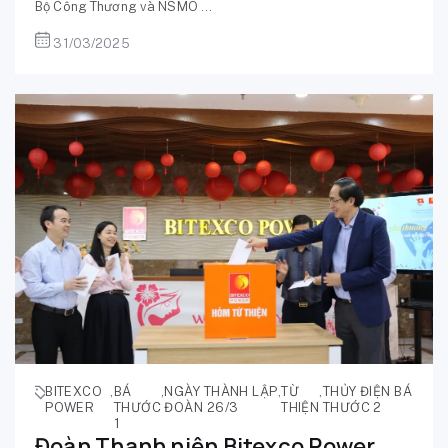
Bộ Công Thương và NSMO ...
31/03/2025
BITEXCO
,
BÁ
,
NGÀY THÀNH LẬP
,
TỪ
,
THỦY ĐIỆN BÁ
POWER
THƯỚC
ĐOÀN 26/3
THIỆN
THƯỚC 2
1
Đoàn Thanh niên Bitexco Power