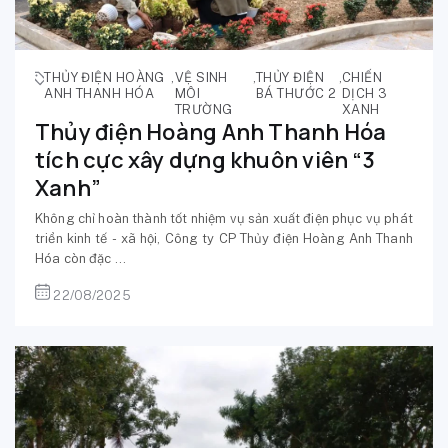
THỦY ĐIỆN HOÀNG
,
VỆ SINH
,
THỦY ĐIỆN
,
CHIẾN
ANH THANH HÓA
MÔI
BÁ THƯỚC 2
DỊCH 3
TRƯỜNG
XANH
Thủy điện Hoàng Anh Thanh Hóa
tích cực xây dựng khuôn viên “3
Xanh”
Không chỉ hoàn thành tốt nhiệm vụ sản xuất điện phục vụ phát
triển kinh tế - xã hội, Công ty CP Thủy điện Hoàng Anh Thanh
Hóa còn đặc ...
22/08/2025