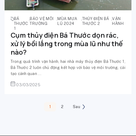
BÁ
,
BẢO VỆ MÔI
,
MÙA MƯA
,
THỦY ĐIỆN BÁ
,
VẬN
THƯỚC
TRƯỜNG
LŨ 2024
THƯỚC 2
HÀNH
1
Cụm thủy điện Bá Thước dọn rác,
xử lý bồi lắng trong mùa lũ như thế
nào?
Trong quá trình vận hành, hai nhà máy thủy điện Bá Thước 1,
Bá Thước 2 luôn chủ động kết hợp với bảo vệ môi trường, cải
tạo cảnh quan ...
03/03/2025
1
2
Sau