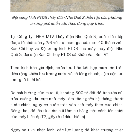
Đội xung kích PTDS thủy điện Nho Quế 2 diễn tập các phương
án ứng phó khẩn cấp theo đúng quy trình.
Tại Công ty TNHH MTV Thủy điện Nho Quế 3, buổi diễn tập
được tổ chức sáng 2/6 với sự tham gia của hơn 40 thành viên
Ban Chỉ huy và Đội xung kích PTDS nhà máy thủy điện Nho
Quế 3, đại diện Ban Chỉ huy PTDS xã Khâu Vai, Sơn Vĩ.
Theo kịch bản giả định, hoàn lưu bão kết hợp mưa lớn trên
diện rộng khiến lưu lượng nước về hồ tăng nhanh, tiệm cận lưu
lượng lũ thiết kế.
Do ảnh hưởng của mưa lũ, khoảng 500m³ đất đá từ sườn núi
tràn xuống khu vực nhà máy làm tắc nghẽn hệ thống thoát
nước chính, nguy cơ nước tràn vào nhà máy theo cửa chính.
Đồng thời, đá lăn từ sườn núi làm hư hỏng một cánh tản nhiệt
của máy biến áp T2, gây rò rỉ dầu thiết bị…
Ngay sau khi nhận lệnh, các lực lượng đã khẩn trương triển