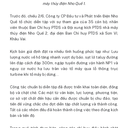
máy thủy điện Nho Quế 1.
Trước đó, chiều 2/6, Công ty CP Đầu tư và Phát triển Điện Nho
Quế tổ chức diễn tập với sự tham gia của 35 cán bộ, nhân
viên thuộc Ban Chỉ huy PTDS và Đội xung kích PTDS nhà máy
thủy điện Nho Quế 2, đại diện Ban Chỉ huy PTDS xã Sơn Vĩ,
Khâu Vai.
Kịch bản giả định đặt ra nhiều tình huống phức tạp như: Lưu
lượng nước về hồ tăng nhanh vượt dự báo, sạt lở taluy đường
lên đập cách đập 300m, ngập tuyến đường vận hành NP1 và
nguy cơ nước hạ lưu tràn vào tổ máy qua lỗ thông trục
turbine khi tổ máy bị dừng…
Công tác chuẩn bị diễn tập đã được triển khai toàn diện, đồng
bộ và chặt chẽ. Các mặt từ văn kiện, lực lượng, phương tiện,
cơ sở vật chất đến hậu cần đều được chuẩn bị chu đáo, tạo
tiền đề vững chắc cho đợt diễn tập chất lượng và thành công.
Tất cả các nhóm đều đã hoàn thành công việc theo đúng kịch
bản và tiến độ.