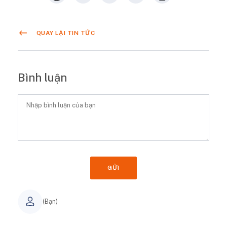
QUAY LẠI TIN TỨC
Bình luận
GỬI
(Bạn)