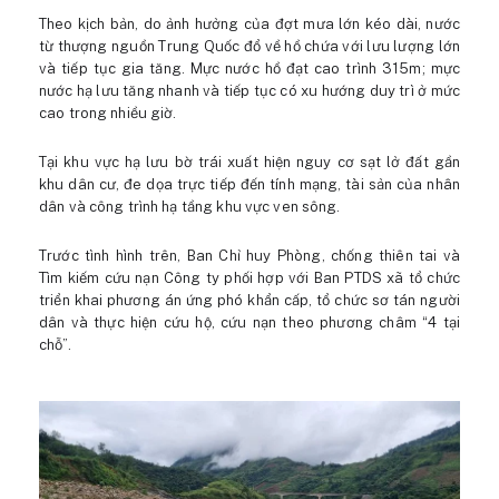
Theo kịch bản, do ảnh hưởng của đợt mưa lớn kéo dài, nước
từ thượng nguồn Trung Quốc đổ về hồ chứa với lưu lượng lớn
và tiếp tục gia tăng. Mực nước hồ đạt cao trình 315m; mực
nước hạ lưu tăng nhanh và tiếp tục có xu hướng duy trì ở mức
cao trong nhiều giờ.
Tại khu vực hạ lưu bờ trái xuất hiện nguy cơ sạt lở đất gần
khu dân cư, đe dọa trực tiếp đến tính mạng, tài sản của nhân
dân và công trình hạ tầng khu vực ven sông.
Trước tình hình trên, Ban Chỉ huy Phòng, chống thiên tai và
Tìm kiếm cứu nạn Công ty phối hợp với Ban PTDS xã tổ chức
triển khai phương án ứng phó khẩn cấp, tổ chức sơ tán người
dân và thực hiện cứu hộ, cứu nạn theo phương châm “4 tại
chỗ”.