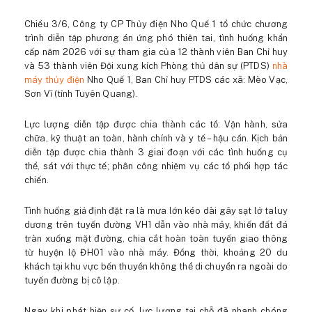
Chiều 3/6, Công ty CP Thủy điện Nho Quế 1 tổ chức chương
trình diễn tập phương án ứng phó thiên tai, tình huống khẩn
cấp năm 2026 với sự tham gia của 12 thành viên Ban Chỉ huy
và 53 thành viên Đội xung kích Phòng thủ dân sự (PTDS)
nhà
máy thủy điện
Nho Quế 1, Ban Chỉ huy PTDS các xã: Mèo Vạc,
Sơn Vĩ (tỉnh Tuyên Quang).
Lực lượng diễn tập được chia thành các tổ: Vận hành, sửa
chữa, kỹ thuật an toàn, hành chính và y tế – hậu cần. Kịch bản
diễn tập được chia thành 3 giai đoạn với các tình huống cụ
thể, sát với thực tế; phân công nhiệm vụ các tổ phối hợp tác
chiến.
Tình huống giả định đặt ra là mưa lớn kéo dài gây sạt lở taluy
dương trên tuyến đường VH1 dẫn vào nhà máy, khiến đất đá
tràn xuống mặt đường, chia cắt hoàn toàn tuyến giao thông
từ huyện lộ ĐH01 vào nhà máy. Đồng thời, khoảng 20 du
khách tại khu vực bến thuyền không thể di chuyển ra ngoài do
tuyến đường bị cô lập.
Ngay khi phát hiện sự cố, lực lượng tại chỗ đã nhanh chóng